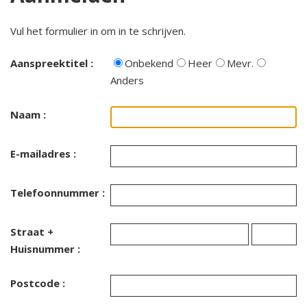
2024 Winterfair 27, 28, 29 december
Vul het formulier in om in te schrijven.
2024 Vriendenmiddag 16 november
Aanspreektitel :
Onbekend
Heer
Mevr.
Anders
2024 Op Tjak 1 oktober
Naam :
2024 Fietsdag 14 september
E-mailadres :
2024 Rondleiding 27 juni
Telefoonnummer :
2024 Algemene Ledenvergadering Notulen
Straat +
2024 Vriendenmiddag 9 maart
Huisnummer :
2023 Winterfair 30 december
Postcode :
2023 Op tjak door Drenthe 2 oktober