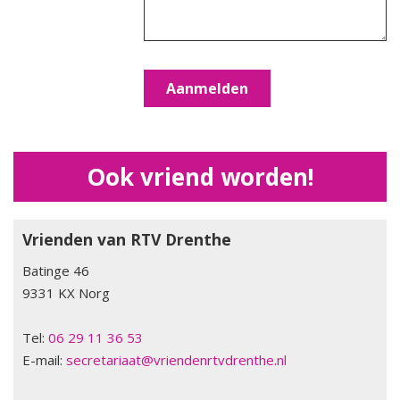
2022 Vriendenavond 19 november
2022 Vriendenfietsdag 27 augustus
2022 Algemene Ledenvergadering Notulen
2022 Vriendenmiddag 19 maart
Ook vriend worden!
2021 Vriendenfietsdag 11 september
2021 Algemene Ledenvergadering Notulen
Vrienden van RTV Drenthe
Batinge 46
9331 KX Norg
Tel:
06 29 11 36 53
E-mail:
secretariaat@vriendenrtvdrenthe.nl