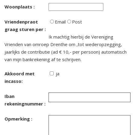
Woonplaats :
2023 Vriendenfietsdag 9 september
Vriendenpraot
Email
Post
graag sturen per :
2023 Route fietstocht 9 september
Ik machtig hierbij de Vereniging
Vrienden van omroep Drenthe om ,tot wederopzegging,
2023 Algemene Ledenvergadering deel 2
jaarlijks de contributie (ad € 10,- per persoon) automatisch
Notulen
van mijn bankrekening af te schrijven.
2023 Algemene Ledenvergadering deel 1
Akkoord met
ja
Notulen
incasso:
2023 Te gast in Hemmeltied 1 april
Iban
rekeningnummer :
2023 Jubileumjaar, 1988 - 2023
Opmerking :
2023 Vriendenmiddag 18 meert