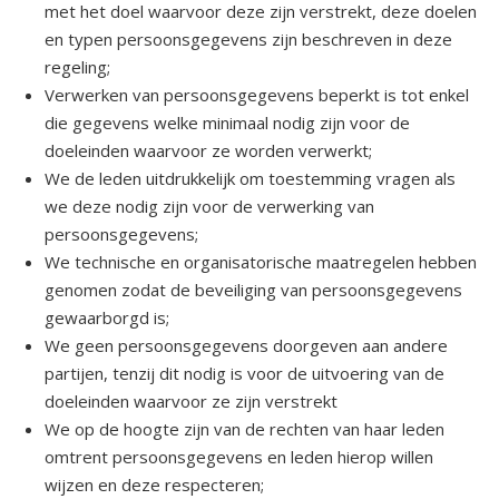
met het doel waarvoor deze zijn verstrekt, deze doelen
en typen persoonsgegevens zijn beschreven in deze
2023 Vriendenfietsdag 9 september
regeling;
Verwerken van persoonsgegevens beperkt is tot enkel
2023 Route fietstocht 9 september
die gegevens welke minimaal nodig zijn voor de
doeleinden waarvoor ze worden verwerkt;
2023 Algemene Ledenvergadering deel 2
We de leden uitdrukkelijk om toestemming vragen als
Notulen
we deze nodig zijn voor de verwerking van
persoonsgegevens;
2023 Algemene Ledenvergadering deel 1
We technische en organisatorische maatregelen hebben
Notulen
genomen zodat de beveiliging van persoonsgegevens
gewaarborgd is;
2023 Te gast in Hemmeltied 1 april
We geen persoonsgegevens doorgeven aan andere
partijen, tenzij dit nodig is voor de uitvoering van de
2023 Jubileumjaar, 1988 - 2023
doeleinden waarvoor ze zijn verstrekt
We op de hoogte zijn van de rechten van haar leden
2023 Vriendenmiddag 18 meert
omtrent persoonsgegevens en leden hierop willen
wijzen en deze respecteren;