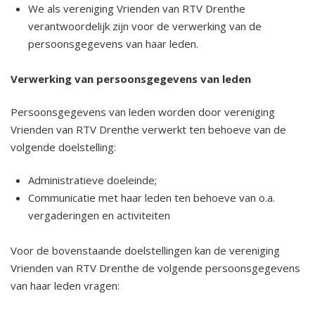
2022 Vriendenavond 19 november
We als vereniging Vrienden van RTV Drenthe
verantwoordelijk zijn voor de verwerking van de
2022 Vriendenfietsdag 27 augustus
persoonsgegevens van haar leden.
2022 Algemene Ledenvergadering Notulen
Verwerking van persoonsgegevens van leden
2022 Vriendenmiddag 19 maart
Persoonsgegevens van leden worden door vereniging
Vrienden van RTV Drenthe verwerkt ten behoeve van de
2021 Vriendenfietsdag 11 september
volgende doelstelling:
Administratieve doeleinde;
2021 Algemene Ledenvergadering Notulen
Communicatie met haar leden ten behoeve van o.a.
vergaderingen en activiteiten
Voor de bovenstaande doelstellingen kan de vereniging
Vrienden van RTV Drenthe de volgende persoonsgegevens
van haar leden vragen: