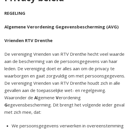
2024 Winterfair 27, 28, 29 december
REGELING
2024 Vriendenmiddag 16 november
Algemene Verordening Gegevensbescherming (AVG)
2024 Op Tjak 1 oktober
Vrienden RTV Drenthe
De vereniging Vrienden van RTV Drenthe hecht veel waarde
2024 Fietsdag 14 september
aan de bescherming van de persoonsgegevens van haar
leden. De vereniging doet er alles aan om de privacy te
2024 Rondleiding 27 juni
waarborgen en gaat zorgvuldig om met persoonsgegevens.
De vereniging Vrienden van RTV Drenthe houdt zich in alle
2024 Algemene Ledenvergadering Notulen
gevallen aan de toepasselijke wet- en regelgeving.
Waaronder de
A
lgemene
V
erordening
2024 Vriendenmiddag 9 maart
G
egevensbescherming. Dit brengt het volgende ieder geval
met zich mee, dat:
2023 Winterfair 30 december
We persoonsgegevens verwerken in overeenstemming
2023 Op tjak door Drenthe 2 oktober