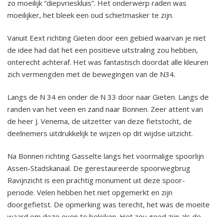
2022 Vriendenavond 19 november
zo moeilijk “diepvrieskluis”. Het onderwerp raden was
moeilijker, het bleek een oud schietmasker te zijn.
2022 Vriendenfietsdag 27 augustus
Vanuit Eext richting Gieten door een gebied waarvan je niet
de idee had dat het een positieve uitstraling zou hebben,
2022 Algemene Ledenvergadering Notulen
onterecht achteraf. Het was fantastisch doordat alle kleuren
zich vermengden met de bewegingen van de N34.
2022 Vriendenmiddag 19 maart
Langs de N 34 en onder de N 33 door naar Gieten. Langs de
2021 Vriendenfietsdag 11 september
randen van het veen en zand naar Bonnen. Zeer attent van
de heer J. Venema, de uitzetter van deze fietstocht, de
2021 Algemene Ledenvergadering Notulen
deelnemers uitdrukkelijk te wijzen op dit wijdse uitzicht.
Na Bonnen richting Gasselte langs het voormalige spoorlijn
Assen-Stadskanaal. De gerestaureerde spoorwegbrug
Ravijnzicht is een prachtig monument uit deze spoor-
periode. Velen hebben het niet opgemerkt en zijn
doorgefietst. De opmerking was terecht, het was de moeite
waard om deze even te bekijken. Het zou goed zijn als de