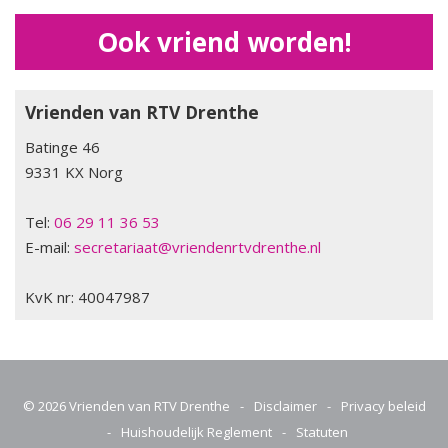
Ook vriend worden!
Vrienden van RTV Drenthe
Batinge 46
9331 KX Norg
Tel:
06 29 11 36 53
E-mail:
secretariaat@vriendenrtvdrenthe.nl
KvK nr: 40047987
© 2026
Vrienden van RTV Drenthe
-
Disclaimer
-
Privacy beleid
-
Huishoudelijk Reglement
-
Statuten