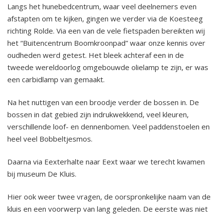
Langs het hunebedcentrum, waar veel deelnemers even
afstapten om te kijken, gingen we verder via de Koesteeg
2023 Vriendenfietsdag 9 september
richting Rolde. Via een van de vele fietspaden bereikten wij
het “Buitencentrum Boomkroonpad” waar onze kennis over
2023 Route fietstocht 9 september
oudheden werd getest. Het bleek achteraf een in de
tweede wereldoorlog omgebouwde olielamp te zijn, er was
2023 Algemene Ledenvergadering deel 2
een carbidlamp van gemaakt.
Notulen
Na het nuttigen van een broodje verder de bossen in. De
2023 Algemene Ledenvergadering deel 1
bossen in dat gebied zijn indrukwekkend, veel kleuren,
Notulen
verschillende loof- en dennenbomen. Veel paddenstoelen en
heel veel Bobbeltjesmos.
2023 Te gast in Hemmeltied 1 april
Daarna via Eexterhalte naar Eext waar we terecht kwamen
2023 Jubileumjaar, 1988 - 2023
bij museum De Kluis.
2023 Vriendenmiddag 18 meert
Hier ook weer twee vragen, de oorspronkelijke naam van de
kluis en een voorwerp van lang geleden. De eerste was niet