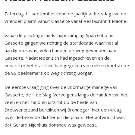
2024 Winterfair 27, 28, 29 december
Zaterdag 11 september vond de jaarlijkse fietsdag van de
vrienden plaats vanuit Gasselte vanaf Restaurant ‘t Maotie.
2024 Vriendenmiddag 16 november
Vanaf de prachtige landschapscamping Sparrenhof in
2024 Op Tjak 1 oktober
Gasselte gingen we richting de startlocatie waar het al
aardig druk was, velen hadden de weg gevonden naar
2024 Fietsdag 14 september
Gasselte. Nadat ieder zich had ingeschreven en de
voorzitter het startsein had gegeven vertrokken voetstoots
2024 Rondleiding 27 juni
de 89 deelnemers op weg richting Borger.
De eerste vraag ging over de voormalige manege van
2024 Algemene Ledenvergadering Notulen
Gasselte, de Hoefslag. Vervolgens langs de randen van het
veen en het zand en uitzicht op de heide van
2024 Vriendenmiddag 9 maart
Drouwenerzand bereikten wij Bronneger, hier een vraag
over de bekende dichter uit die plaats. Het antwoord was
2023 Winterfair 30 december
dat Gerard Nijenhuis dominee was geweest.
2023 Op tjak door Drenthe 2 oktober