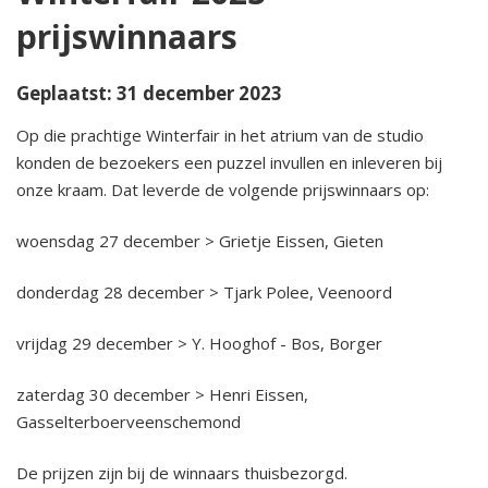
prijswinnaars
2024 Winterfair 27, 28, 29 december
Geplaatst: 31 december 2023
2024 Vriendenmiddag 16 november
Op die prachtige Winterfair in het atrium van de studio
2024 Op Tjak 1 oktober
konden de bezoekers een puzzel invullen en inleveren bij
onze kraam. Dat leverde de volgende prijswinnaars op:
2024 Fietsdag 14 september
woensdag 27 december > Grietje Eissen, Gieten
2024 Rondleiding 27 juni
donderdag 28 december > Tjark Polee, Veenoord
2024 Algemene Ledenvergadering Notulen
vrijdag 29 december > Y. Hooghof - Bos, Borger
2024 Vriendenmiddag 9 maart
zaterdag 30 december > Henri Eissen,
Gasselterboerveenschemond
2023 Winterfair 30 december
De prijzen zijn bij de winnaars thuisbezorgd.
2023 Op tjak door Drenthe 2 oktober