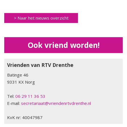
2023 Vriendenfietsdag 9 september
> Naar het nieuws overzicht
2023 Route fietstocht 9 september
2023 Algemene Ledenvergadering deel 2
Ook vriend worden!
Notulen
2023 Algemene Ledenvergadering deel 1
Vrienden van RTV Drenthe
Notulen
Batinge 46
9331 KX Norg
2023 Te gast in Hemmeltied 1 april
Tel:
06 29 11 36 53
2023 Jubileumjaar, 1988 - 2023
E-mail:
secretariaat@vriendenrtvdrenthe.nl
2023 Vriendenmiddag 18 meert
KvK nr: 40047987